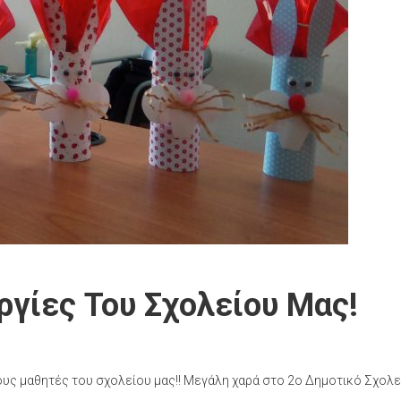
ργίες Του Σχολείου Μας!
ους μαθητές του σχολείου μας!! Μεγάλη χαρά στο 2ο Δημοτικό Σχολε