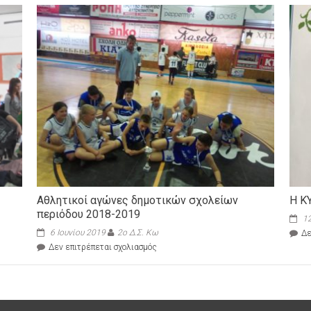
Αθλητικοί αγώνες δημοτικών σχολείων
Η Κ
περιόδου 2018-2019
12
6 Ιουνίου 2019
2ο Δ.Σ. Κω
Δε
στο
Δεν επιτρέπεται σχολιασμός
Αθλητικοί
αγώνες
δημοτικών
σχολείων
περιόδου