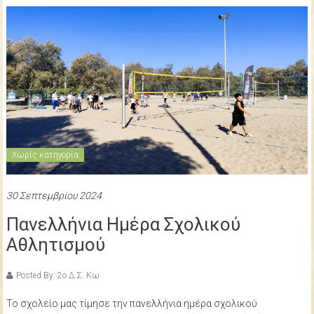
δημοτικού
σχολείου
Κω
Χωρίς κατηγορία
30 Σεπτεμβρίου 2024
Πανελλήνια Ημέρα Σχολικού
Αθλητισμού
Posted By: 2ο Δ.Σ. Κω
Το σχολείο μας τίμησε την πανελλήνια ημέρα σχολικού