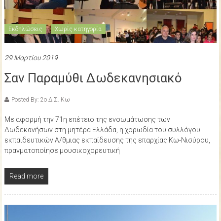
Εκδηλώσεις
Χωρίς κατηγορία
29 Μαρτίου 2019
Σαν Παραμύθι Δωδεκανησιακό
Posted By: 2ο Δ.Σ. Κω
Με αφορμή την 71η επέτειο της ενσωμάτωσης των
Δωδεκανήσων στη μητέρα Ελλάδα, η χορωδία του συλλόγου
εκπαιδευτικών Α/θμιας εκπαίδευσης της επαρχίας Κω-Νισύρου,
πραγματοποίησε μουσικοχορευτική
Read more