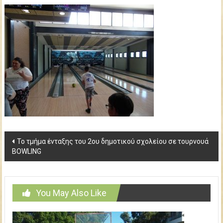
δημοτικού
σχολείου
Κω
Post
Το τμήμα ένταξης του 2ου δημοτικού σχολείου σε τουρνουά
BOWLING
navigation
You May Also Like