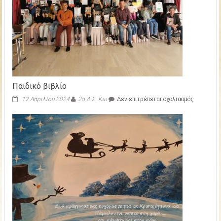
Παιδικό βιβλίο
στο
12 Απριλίου 2024
2ο Δ.Σ. Κω
Δεν επιτρέπεται σχολιασμός
Παιδικό
βιβλίο