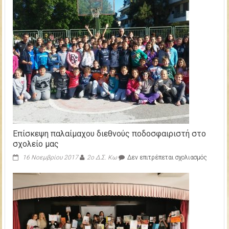
Επίσκεψη παλαίμαχου διεθνούς ποδοσφαιριστή στο
σχολείο μας
στο
16 Νοεμβρίου 2017
2ο Δ.Σ. Κω
Δεν επιτρέπεται σχολιασμός
Επίσκε
παλαίμ
διεθνο
ποδοσφα
στο
σχολείο
μας