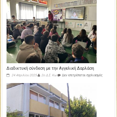
Διαδικτυκή σύνδεση με την Αγγελική Δαρλάση
στο
24 Απριλίου 2025
2ο Δ.Σ. Κω
Δεν επιτρέπεται σχολιασμός
Διαδικτυ
σύνδεση
με
την
Αγγελική
Δαρλάση