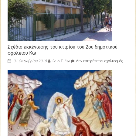
Σχέδιο εκκένωσης του κτιρίου του 2ου δημοτικού
σχολείου Κω
στο
31 Οκτωβρίου 2018
2ο Δ.Σ. Κω
Δεν επιτρέπεται σχολιασμός
Σχέδιο
εκκέν
του
κτιρίου
του
2ου
δημοτι
σχολείο
Κω