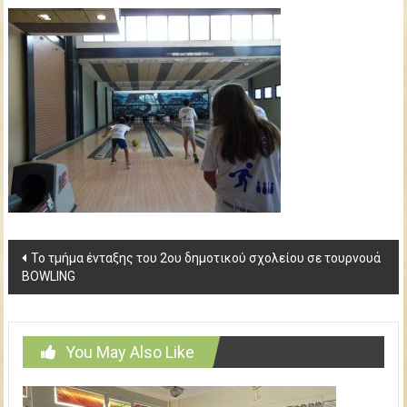
δημοτικού
σχολείου
Κω
Post
Το τμήμα ένταξης του 2ου δημοτικού σχολείου σε τουρνουά
BOWLING
navigation
You May Also Like