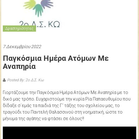
δημοτικού
σχολείου
Κω
Δραστηριότητες
7 Δεκεμβρίου 2022
Παγκόσμια Ημέρα Ατόμων Με
Αναπηρία
Posted By: 2ο Δ.Σ. Κω
Γιορτάζουμε την Παγκόσμια Ημέρα Ατόμων Με Αναπηρία με το
δικό μας τρόπο. Ευχαριστούμε την κυρία Ρία Παπαευθυμίου που
δίδαξε σ΄εμάς τα παιδιά της Γ’ τάξης του σχολείου μας, το
τραγούδι του Παντελή Θαλασσινού στη νοηματική, ώστε το
μήνυμα της αγάπης να φτάσει σε όλους!!