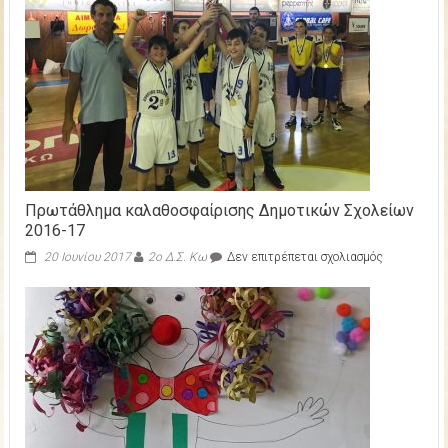
Πρωτάθλημα καλαθοσφαίρισης Δημοτικών Σχολείων
2016-17
στο
20 Ιουνίου 2017
2ο Δ.Σ. Κω
Δεν επιτρέπεται σχολιασμός
Πρωτάθλη
καλαθοσφαί
Δημοτικών
Σχολείων
2016-
17